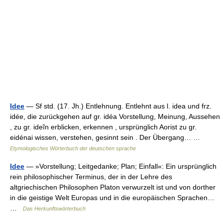
Idee
— Sf std. (17. Jh.) Entlehnung. Entlehnt aus l. idea und frz.
idée, die zurückgehen auf gr. idéa Vorstellung, Meinung, Aussehen
, zu gr. ideĩn erblicken, erkennen , ursprünglich Aorist zu gr.
eidénai wissen, verstehen, gesinnt sein . Der Übergang… …
Etymologisches Wörterbuch der deutschen sprache
Idee
— »Vorstellung; Leitgedanke; Plan; Einfall«: Ein ursprünglich
rein philosophischer Terminus, der in der Lehre des
altgriechischen Philosophen Platon verwurzelt ist und von dorther
in die geistige Welt Europas und in die europäischen Sprachen…
…
Das Herkunftswörterbuch