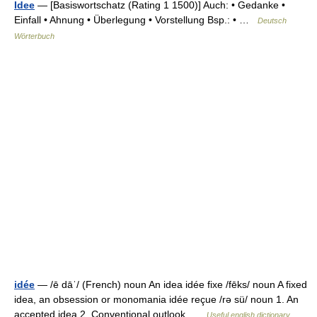
Idee
— [Basiswortschatz (Rating 1 1500)] Auch: • Gedanke •
Einfall • Ahnung • Überlegung • Vorstellung Bsp.: • …
Deutsch
Wörterbuch
idée
— /ē dāˈ/ (French) noun An idea idée fixe /fēks/ noun A fixed
idea, an obsession or monomania idée reçue /rə sü/ noun 1. An
accepted idea 2. Conventional outlook …
Useful english dictionary