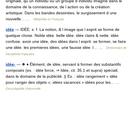
originale, qu un individu ou un groupe d individu imagine dans le
domaine de la connaissance, de l action ou de la création
artistique. Dans les bandes dessinées, le surgissement d une
nouvelle… …
Wikipédia en Français
idée
— IDÉE. s. f. La notion, & l image que l esprit se forme de
quelque chose. Noble idée. belle idée. idée claire & nette. idée
confuse. avoir une idée, des idées dans l esprit. se former, se faire
une idée. les premieres idées. une fausse idée. l… …
Dictionnaire de
l'Académie française
idée-
— ❖ ♦ Élément, de idée, servant à former des substantifs
composés (ex. : idée force, ⇒ Idée, cit. 35.1 et supra) spécialt,
dans le domaine de la publicité. || Ex. : idée rangement « idée
pour ranger des objets »; idées vacances « idées pour les… …
Encyclopédie Universelle