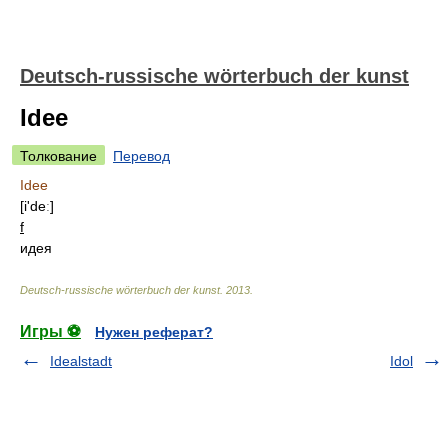
Deutsch-russische wörterbuch der kunst
Idee
Толкование
Перевод
Idee
[i'deː]
f
идея
Deutsch-russische wörterbuch der kunst
.
2013
.
Игры ⚽
Нужен реферат?
Idealstadt
Idol