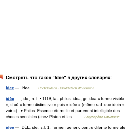
Смотреть что такое "Idee" в других словарях:
Idee
— Idee …
Hochdeutsch - Plautdietsch Wörterbuch
idée
— [ ide ] n. f. • 1119; lat. philos. idea, gr. idea « forme visible
», d où « forme distinctive » puis « idée » (même rad. que idein «
voir ») I ♦ Philos. Essence éternelle et purement intelligible des
choses sensibles (chez Platon et les… …
Encyclopédie Universelle
idee
— IDÉE, idei, s.f. 1. Termen generic pentru diferite forme ale