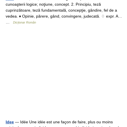
cunoaşterii logice; noţiune, concept. 2. Principiu, teză
cuprinzătoare, teză fundamentală, concepţie, gândire, fel de a
vedea. ♦ Opinie, părere, gând, convingere, judecată. ♢ expr. A…
…
Dicționar Român
Idee
— Idée Une idée est une façon de faire, plus ou moins